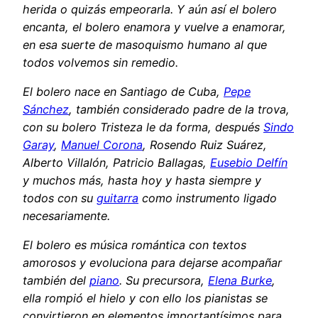
herida o quizás empeorarla. Y aún así el bolero
encanta, el bolero enamora y vuelve a enamorar,
en esa suerte de masoquismo humano al que
todos volvemos sin remedio.
El bolero nace en Santiago de Cuba,
Pepe
Sánchez
, también considerado padre de la trova,
con su bolero Tristeza le da forma, después
Sindo
Garay
,
Manuel Corona
, Rosendo Ruiz Suárez,
Alberto Villalón, Patricio Ballagas,
Eusebio Delfín
y muchos más, hasta hoy y hasta siempre y
todos con su
guitarra
como instrumento ligado
necesariamente.
El bolero es música romántica con textos
amorosos y evoluciona para dejarse acompañar
también del
piano
. Su precursora,
Elena Burke
,
ella rompió el hielo y con ello los pianistas se
convirtieron en elementos importantísimos para