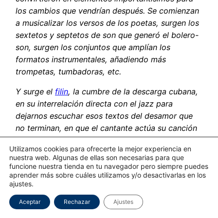
los cambios que vendrían después. Se comienzan
a musicalizar los versos de los poetas, surgen los
sextetos y septetos de son que generó el bolero-
son, surgen los conjuntos que amplían los
formatos instrumentales, añadiendo más
trompetas, tumbadoras, etc.
Y surge el
filin
, la cumbre de la descarga cubana,
en su interrelación directa con el jazz para
dejarnos escuchar esos textos del desamor que
no terminan, en que el cantante actúa su canción
y su desamor, que va de una canción a otra sin
Utilizamos cookies para ofrecerte la mejor experiencia en
pausa y en el que entre tragos, lágrimas y
nuestra web. Algunas de ellas son necesarias para que
enfados se te pasa la noche, ya no sabes ni que
funcione nuestra tienda en tu navegador pero siempre puedes
aprender más sobre cuáles utilizamos y/o desactivarlas en los
hora es, pero regresas a casa más reconfortado,
ajustes.
como quien libera lastre.
Aceptar
Rechazar
Ajustes
Por lo dicho aquí y mucho más el
Bolero Cubano