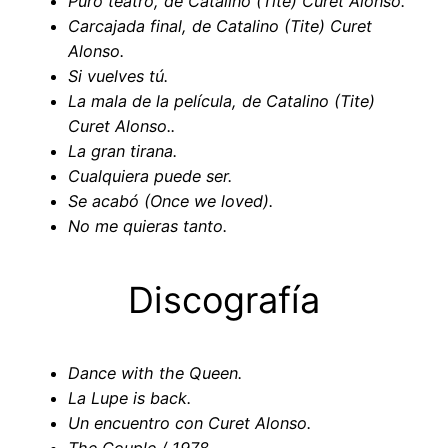
Puro teatro, de Catalino (
Tite) Curet Alonso
.
Carcajada final, de Catalino (
Tite) Curet
Alonso
.
Si vuelves tú.
La mala de la película
, de Catalino (
Tite)
Curet Alonso
..
L
a gran tirana
.
Cualquiera puede ser
.
Se acabó (Once we loved)
.
No me quieras tanto
.
Discografía
Dance with the Queen.
La Lupe is back.
Un encuentro con Curet Alonso.
The Couple / 1978.