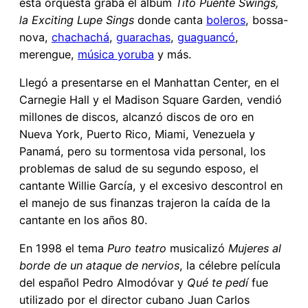
esta orquesta graba el álbum
Tito Puente Swings,
la Exciting Lupe Sings
donde canta
boleros
, bossa-
nova,
chachachá
,
guarachas
,
guaguancó
,
merengue,
música yoruba
y más.
Llegó a presentarse en el Manhattan Center, en el
Carnegie Hall y el Madison Square Garden, vendió
millones de discos, alcanzó discos de oro en
Nueva York, Puerto Rico, Miami, Venezuela y
Panamá, pero su tormentosa vida personal, los
problemas de salud de su segundo esposo, el
cantante Willie García, y el excesivo descontrol en
el manejo de sus finanzas trajeron la caída de la
cantante en los años 80.
En 1998 el tema
Puro teatro
musicalizó
Mujeres al
borde de un ataque de nervios
, la célebre película
del español Pedro Almodóvar y
Qué te pedí
fue
utilizado por el director cubano Juan Carlos