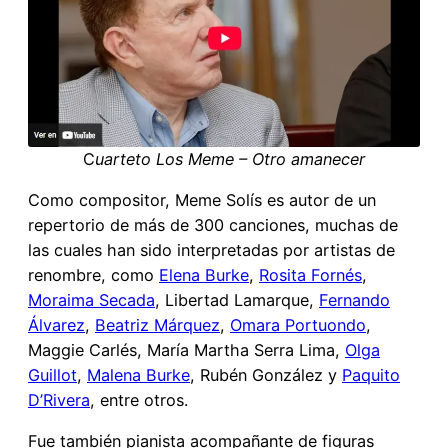
C
uarteto Los Meme – Otro amanecer
Como compositor, Meme Solís es autor de un
repertorio de más de 300 canciones, muchas de
las cuales han sido interpretadas por artistas de
renombre, como
Elena Burke
,
Rosita Fornés
,
Moraima Secada
, Libertad Lamarque,
Fernando
Álvarez
,
Beatriz Márquez
,
Omara Portuondo
,
Maggie Carlés, María Martha Serra Lima,
Olga
Guillot
,
Malena Burke
, Rubén González y
Paquito
D’Rivera
, entre otros.
Fue también pianista acompañante de figuras