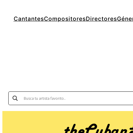
Cantantes
Compositores
Directores
Géne