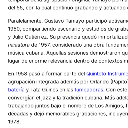
del 55, con la cual continuó grabando y actuando 
Paralelamente, Gustavo Tamayo participó activame
1950, compartiendo escenario y estudios de graba
y Julio Gutiérrez. Su presencia quedó inmortaliza
miniatura
de 1957, considerado una obra fundamen
música cubana. Aquellas sesiones demostraron qu
lugar de enorme relevancia dentro de contextos 
En 1958 pasó a formar parte del
Quinteto Instrum
agrupación integrada además por Orlando (Papito
batería
y Tata Güines en las
tumbadoras
. Con est
convergían el jazz y la tradición cubana. Más adel
trabajando juntos bajo el nombre de Los Amigos,
décadas y dejó memorables grabaciones, incluyendo
1978.