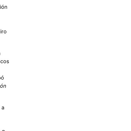
ión
iro
a
icos
pó
ón
a