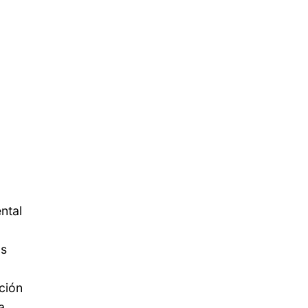
ntal
as
ción
a