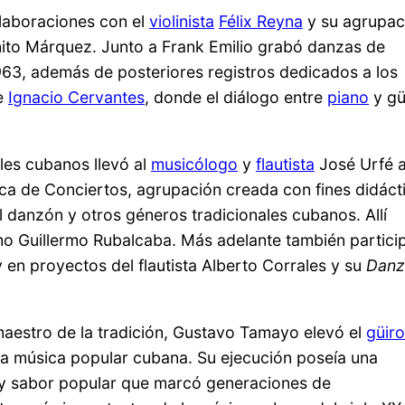
laboraciones con el
violinista
Félix Reyna
y su agrupac
ito Márquez. Junto a Frank Emilio grabó danzas de
63, además de posteriores registros dedicados a los
e
Ignacio Cervantes
, donde el diálogo entre
piano
y gü
les cubanos llevó al
musicólogo
y
flautista
José Urfé 
ca de Conciertos, agrupación creada con fines didáct
l danzón y otros géneros tradicionales cubanos. Allí
 Guillermo Rubalcaba. Más adelante también partici
 en proyectos del flautista Alberto Corrales y su
Danz
maestro de la tradición, Gustavo Tamayo elevó el
güiro
la música popular cubana. Su ejecución poseía una
a y sabor popular que marcó generaciones de