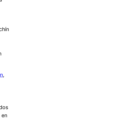
chín
n
nn
,
 dos
 en