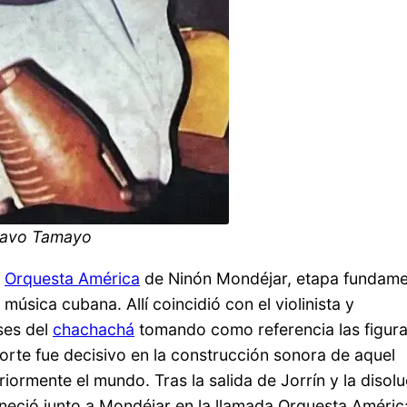
tavo Tamayo
a
Orquesta América
de Ninón Mondéjar, etapa fundame
música cubana. Allí coincidió con el violinista y
ases del
chachachá
tomando como referencia las figur
orte fue decisivo en la construcción sonora de aquel
ormente el mundo. Tras la salida de Jorrín y la disolu
neció junto a Mondéjar en la llamada Orquesta Améric