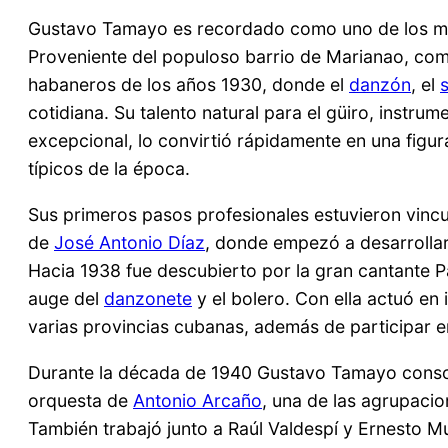
Gustavo Tamayo es recordado como uno de los 
Proveniente del populoso barrio de Marianao, com
habaneros de los años 1930, donde el
danzón
, el
cotidiana. Su talento natural para el güiro, instr
excepcional, lo convirtió rápidamente en una figu
típicos de la época.
Sus primeros pasos profesionales estuvieron vincu
de
José Antonio Díaz
, donde empezó a desarrollar e
Hacia 1938 fue descubierto por la gran cantante Pa
auge del
danzonete
y el bolero. Con ella actuó e
varias provincias cubanas, además de participar e
Durante la década de 1940 Gustavo Tamayo consolid
orquesta de
Antonio Arcaño
, una de las agrupaci
También trabajó junto a Raúl Valdespí y Ernesto 