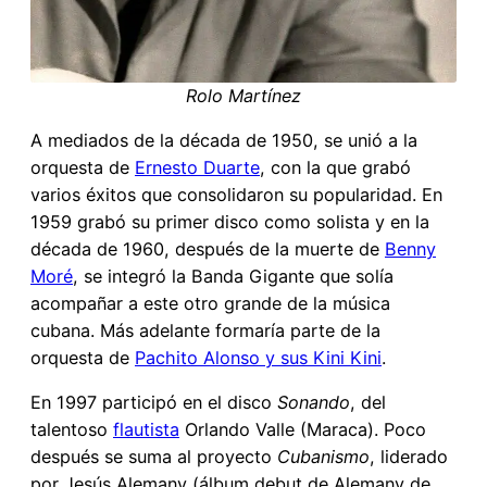
Rolo Martínez
A mediados de la década de 1950, se unió a la
orquesta de
Ernesto Duarte
, con la que grabó
varios éxitos que consolidaron su popularidad. En
1959 grabó su primer disco como solista y en la
década de 1960, después de la muerte de
Benny
Moré
, se integró la Banda Gigante que solía
acompañar a este otro grande de la música
cubana. Más adelante formaría parte de la
orquesta de
Pachito Alonso y sus Kini Kini
.
En 1997 participó en el disco
Sonando
, del
talentoso
flautista
Orlando Valle (Maraca). Poco
después se suma al proyecto
Cubanismo
, liderado
por Jesús Alemany (álbum debut de Alemany de