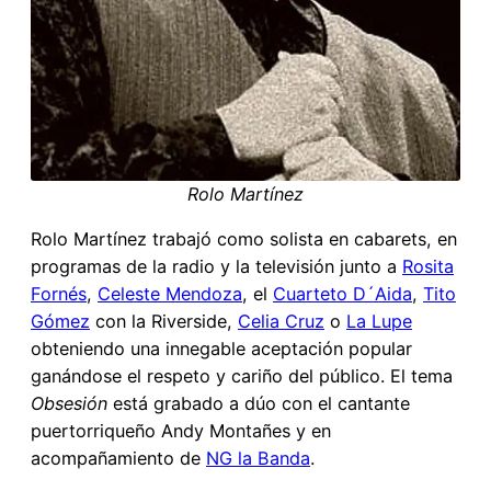
Rolo Martínez
Rolo Martínez trabajó como solista en cabarets, en
programas de la radio y la televisión junto a
Rosita
Fornés
,
Celeste Mendoza
, el
Cuarteto D´Aida
,
Tito
Gómez
con la Riverside,
Celia Cruz
o
La Lupe
obteniendo una innegable aceptación popular
ganándose el respeto y cariño del público. El tema
Obsesión
está grabado a dúo con el cantante
puertorriqueño Andy Montañes y en
acompañamiento de
NG la Banda
.