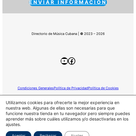
ENVIAR INFORMACIÓN
Directorio de Música Cubana |
©
2023 – 2026
YouTube
Facebook
Condiciones Generales
Política de Privacidad
Política de Cookies
Utilizamos cookies para ofrecerte la mejor experiencia en
nuestra web. Algunas de ellas son necesarias para que
funcione nuestra tienda en tu navegador pero siempre puedes
Este sitio web participa en el programa de Afiliados de
aprender más sobre cuáles utilizamos y/o desactivarlas en los
Amazon.
ajustes.
Aceptar
Rechazar
Ajustes