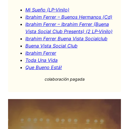
Mi Sueño (LP-Vinilo)
Ibrahim Ferrer – Buenos Hermanos (Cd)
Ibrahim Ferrer – Ibrahim Ferrer (Buena
Vista Social Club Presents) (2 LP-Vinilo)
Ibrahim Ferrer Buena Vista Socialclub
Buena Vista Social Club
Ibrahim Ferrer
Toda Una Vida
Que Bueno Está!
colaboración pagada