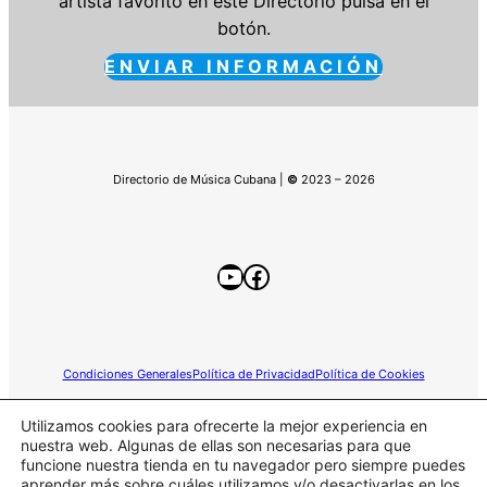
artista favorito en este Directorio pulsa en el
botón.
ENVIAR INFORMACIÓN
Directorio de Música Cubana |
©
2023 – 2026
YouTube
Facebook
Condiciones Generales
Política de Privacidad
Política de Cookies
Utilizamos cookies para ofrecerte la mejor experiencia en
nuestra web. Algunas de ellas son necesarias para que
funcione nuestra tienda en tu navegador pero siempre puedes
Este sitio web participa en el programa de Afiliados de
aprender más sobre cuáles utilizamos y/o desactivarlas en los