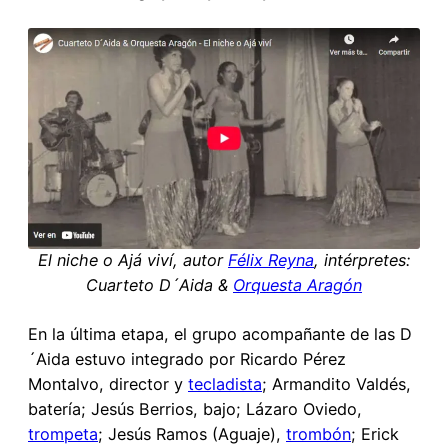
El niche o Ajá viví, autor
Félix Reyna
, intérpretes:
Cuarteto D´Aida &
Orquesta Aragón
En la última etapa, el grupo acompañante de las D
´Aida estuvo integrado por Ricardo Pérez
Montalvo, director y
tecladista
; Armandito Valdés,
batería; Jesús Berrios, bajo; Lázaro Oviedo,
trompeta
; Jesús Ramos (Aguaje),
trombón
; Erick