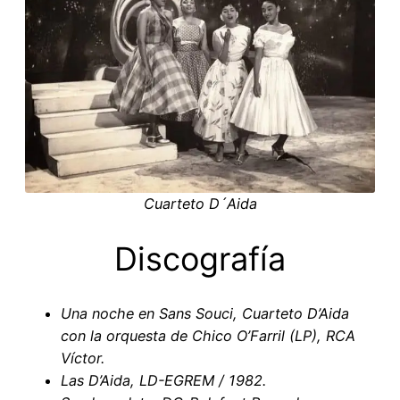
Cuarteto D´Aida
Discografía
Una noche en Sans Souci
,
Cuarteto D’Aida
con la orquesta de Chico O’Farril (LP), RCA
Víctor.
Las D’Aida, LD-EGREM /
1982
.