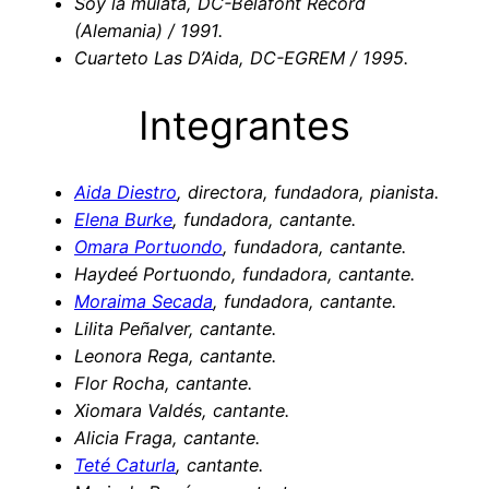
Soy la mulata, DC-Belafont Record
(Alemania) /
199
1.
Cuarteto Las D’Aida, DC-EGREM /
1995
.
Integrantes
Aida Diestro
, directora, fundadora, pianista.
Elena Burke
, fundadora, cantante.
Omara Portuondo
, fundadora, cantante.
Haydeé Portuondo, fundadora, cantante.
Moraima Secada
, fundadora, cantante.
Lilita Peñalver, cantante.
Leonora Rega, cantante.
Flor Rocha, cantante.
Xiomara Valdés, cantante.
Alicia Fraga, cantante.
Teté Caturla
, cantante.