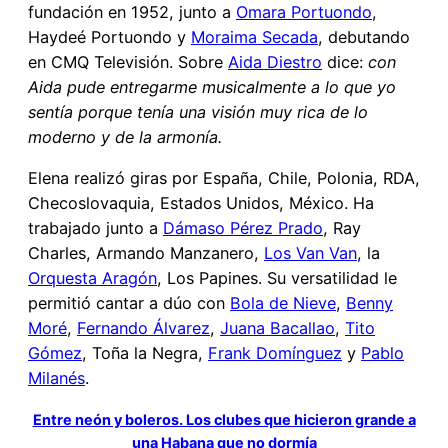
fundación en 1952, junto a
Omara Portuondo
,
Haydeé Portuondo y
Moraima Secada
, debutando
en CMQ Televisión. Sobre
Aida Diestro
dice:
con
Aida pude entregarme musicalmente a lo que yo
sentía porque tenía una visión muy rica de lo
moderno y de la armonía.
Elena realizó giras por España, Chile, Polonia, RDA,
Checoslovaquia, Estados Unidos, México. Ha
trabajado junto a
Dámaso Pérez Prado
, Ray
Charles, Armando Manzanero,
Los Van Van
, la
Orquesta Aragón
, Los Papines. Su versatilidad le
permitió cantar a dúo con
Bola de Nieve
,
Benny
Moré
,
Fernando Álvarez
,
Juana Bacallao
,
Tito
Gómez
, Toña la Negra,
Frank Domínguez
y
Pablo
Milanés
.
Entre neón y boleros. Los clubes que hicieron grande a
una Habana que no dormía