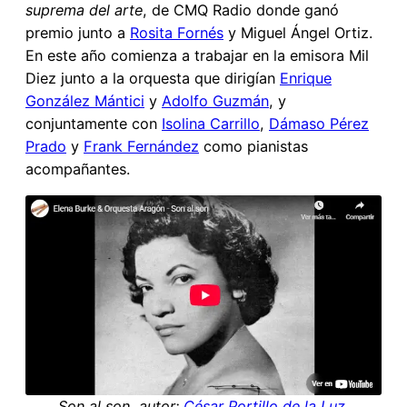
suprema del arte
, de CMQ Radio donde ganó
premio junto a
Rosita Fornés
y Miguel Ángel Ortiz.
En este año comienza a trabajar en la emisora Mil
Diez junto a la orquesta que dirigían
Enrique
González Mántici
y
Adolfo Guzmán
, y
conjuntamente con
Isolina Carrillo
,
Dámaso Pérez
Prado
y
Frank Fernández
como pianistas
acompañantes.
Son al son, autor:
César Portillo de la Luz
,