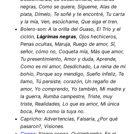
negras, Como se quiere, Sígueme, Alas de
plata, Dímelo, Te soñé y te encontré, Tu carta
y la mía, Ven, escúchame, Que siga el tren.
Bolero-son: A la orilla del Guaso, El Trío y el
ciclón,
Lágrimas negras
, Ojos hechiceros,
Penas ocultas, Maruja, Ruego de amor, Sí,
señor, cómo no, Coqueta mía, Más que amor,
Tu presentimiento, Amor y duda, Aprende,
Como es mi amor, Desdichado, La reina de mi
bohío, Porque soy mendigo, Sueño infeliz, Te
llamo, Tú persiste, corazón, Un regaño de
amor, Yo comprendo, Yo también, Mi madre y
la guerra, Rumba campestre, Triste, muy
triste, Realidades, Lo que es amor, Mi única
boca, Pero como la tuya no.
Capricho: Advertencias, Falsaria, ¿Por qué
pasaron?, Visiones.
Conga
: Alegre conga, Quirimbamba, En el