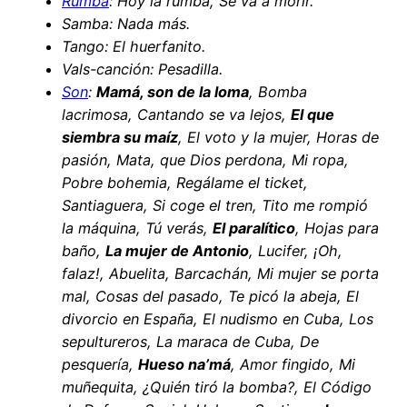
Rumba
: Hoy la rumba, Se va a morir.
Samba: Nada más.
Tango: El huerfanito.
Vals-canción: Pesadilla.
Son
:
Mamá, son de la loma
, Bomba
lacrimosa, Cantando se va lejos,
El que
siembra su maíz
, El voto y la mujer, Horas de
pasión, Mata, que Dios perdona, Mi ropa,
Pobre bohemia, Regálame el ticket,
Santiaguera, Si coge el tren, Tito me rompió
la máquina, Tú verás,
El paralítico
, Hojas para
baño,
La mujer de Antonio
, Lucifer, ¡Oh,
falaz!, Abuelita, Barcachán, Mi mujer se porta
mal, Cosas del pasado, Te picó la abeja, El
divorcio en España, El nudismo en Cuba, Los
sepultureros, La maraca de Cuba, De
pesquería,
Hueso na’má
, Amor fingido, Mi
muñequita, ¿Quién tiró la bomba?, El Código