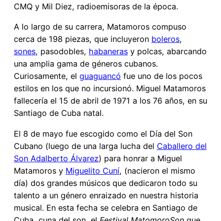
CMQ y Mil Diez, radioemisoras de la época.
A lo largo de su carrera, Matamoros compuso
cerca de 198 piezas, que incluyeron
boleros
,
sones
, pasodobles,
habaneras
y polcas, abarcando
una amplia gama de géneros cubanos.
Curiosamente, el
guaguancó
fue uno de los pocos
estilos en los que no incursionó. Miguel Matamoros
fallecería el 15 de abril de 1971 a los 76 años, en su
Santiago de Cuba natal.
El 8 de mayo fue escogido como el Día del Son
Cubano (luego de una larga lucha del
Caballero del
Son Adalberto Álvarez
) para honrar a Miguel
Matamoros y
Miguelito Cuní
, (nacieron el mismo
día) dos grandes músicos que dedicaron todo su
talento a un género enraizado en nuestra historia
musical. En esta fecha se celebra en Santiago de
Cuba, cuna del son, el
Festival MatomoroSon
que