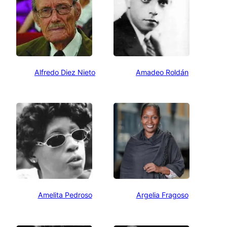
Alfredo Diez Nieto
Amadeo Roldán
Amelita Pedroso
Argelia Fragoso