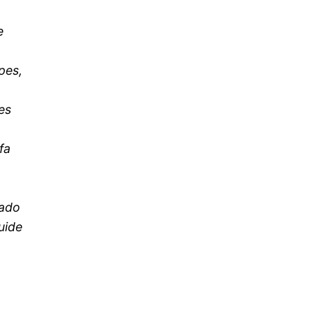
e
,
pes,
es
fa
cado
uide