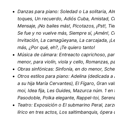
Danzas para piano: Soledad o La solitaria, Al
toques, Un recuerdo, Adiós Cuba, Amistad, Cri
Mensaje, ¡No bailes más!, Picotazos, ¡Pst!, Ti
Se fue y no vuelve más, Siempre sí, ¡Amén!, C
Invitación, La camagüeyana, La carcajada, ¡Lej
más, ¿Por qué, eh?, ¡Te quiero tanto!
Música de cámara: Entreacto caprichoso, par
menor, para violín, viola y cello, Romanzas, pa
Obras sinfónicas: Sinfonía, en do menor, Sche
Otros estilos para piano: Adelina (dedicada a 
a su hija María Cervantes), El Fígaro, Gran val
moi, Idea fija, Les Guides, Mazurca núm. 1 en
Pasodoble, Polka elegante, Rappel-toi, Seren
Teatro: Exposición o El submarino Peral, zar
lírico en tres actos, Los saltimbanquis, óper