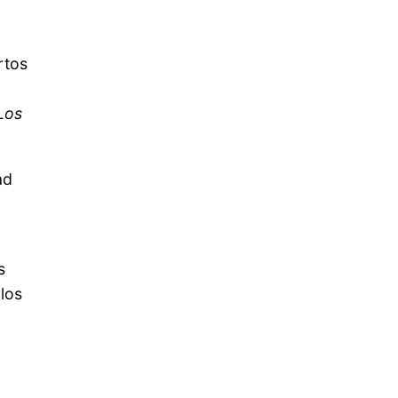
rtos
Los
ad
s
los