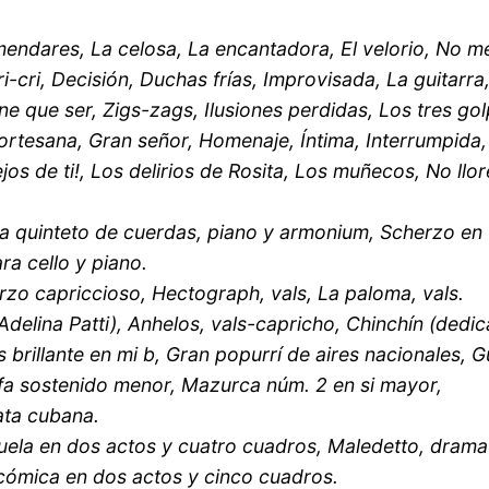
mendares, La celosa, La encantadora, El velorio, No m
-cri, Decisión, Duchas frías, Improvisada, La guitarra
ene que ser, Zigs-zags, Ilusiones perdidas, Los tres gol
ortesana, Gran señor, Homenaje, Íntima, Interrumpida,
os de ti!, Los delirios de Rosita, Los muñecos, No llor
a quinteto de cuerdas, piano y armonium, Scherzo en 
ra cello y piano.
rzo capriccioso, Hectograph, vals, La paloma, vals.
Adelina Patti), Anhelos, vals-capricho, Chinchín (dedi
s brillante en mi b, Gran popurrí de aires nacionales, G
 fa sostenido menor, Mazurca núm. 2 en si mayor,
ata cubana.
zuela en dos actos y cuatro cuadros, Maledetto, drama
a cómica en dos actos y cinco cuadros.