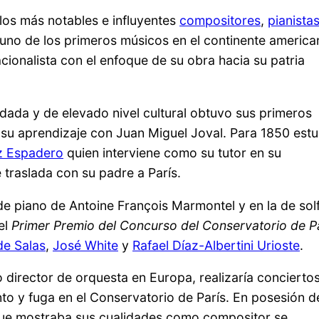
os más notables e influyentes
compositores
,
pianista
 uno de los primeros músicos en el continente america
acionalista con el enfoque de su obra hacia su patria
ada y de elevado nivel cultural obtuvo sus primeros
 su aprendizaje con Juan Miguel Joval. Para 1850 estu
iz Espadero
quien interviene como su tutor en su
traslada con su padre a París.
 de piano de Antoine François Marmontel y en la de sol
el
Primer Premio del Concurso del Conservatorio de P
de Salas
,
José White
y
Rafael Díaz-Albertini Urioste
.
 director de orquesta en Europa, realizaría concierto
o y fuga en el Conservatorio de París. En posesión d
que mostraba sus cualidades como compositor se