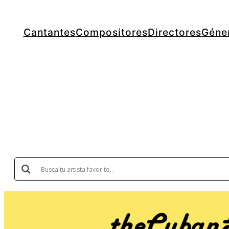
Cantantes
Compositores
Directores
Géne