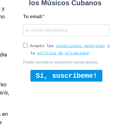
los Músicos Cubanos
s
y
no
Tu email.
Acepto las
condiciones generales
y
la
política de privacidad
.
dia
Podrás cancelar tu suscripción cuando quieras.
Sí, suscríbeme!
feo
arís
,
s en
e