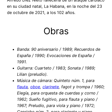
Alfredo Diez Nieto fallecería de un ataque cardíaco
en su ciudad natal, La Habana, en la noche del 23
de octubre de 2021, a los 102 años.
Obras
Banda: 90 aniversario / 1989; Recuerdos de
España / 1990; Evocaciones de España /
1991.
Guitarra: Cuarteto / 1983; Sonata / 1989;
Lilian (preludio).
Música de cámara: Quinteto núm. 1, para
flauta
,
oboe
,
clarinete
, fagot y trompa / 1960;
Elegía, para orquesta de cuerdas y corno /
1962; Sueño fugitivo, para flauta y piano /
1967; Preludio, para viola y piano / 1972;
Capricho núm. 2, para clarinete y piano,