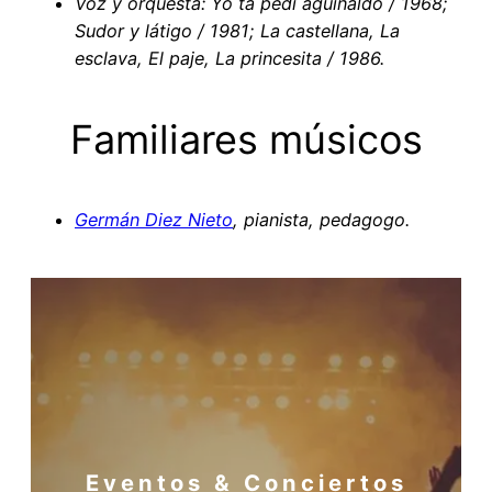
Voz y orquesta: Yo tá pedí aguinaldo / 1968;
Sudor y látigo / 1981; La castellana, La
esclava, El paje, La princesita / 1986.
Familiares músicos
Germán Diez Nieto
, pianista, pedagogo.
Eventos & Conciertos