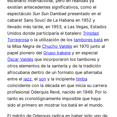
escenario internacional, pero en realidad ya
existían antecedentes significativos, como el
espectáculo
Sun Sun Dambaé
presentado en el
cabaret Sans Soucí de La Habana en 1952 y
llevado más tarde, en 1953, a Las Vegas, Estados
Unidos donde participaría el batalero
Trinidad
Torregrosa
o la utilización de los
tambores batá
en
la
Misa Negra
de
Chucho Valdés
en 1970 junto al
papel pionero del
Grupo Irakere
y en especial
Óscar Valdés
que incorporaron los tambores y
otros elementos de la santería y de la tradición
afrocubana dentro de un formato que alternaba
entre el
jazz
, el
son
y la incipiente
timba
coincidente con la década en que inicia su carrera
profesional Oderquis Revé, nacido en 1949. Por lo
tanto es cronológicamente imposible que haya
sido el primero en mostrar los batá en el mundo.
El mérito de Oderquis radica en haber sido uno de