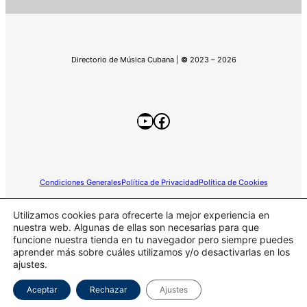
Directorio de Música Cubana |
©
2023 – 2026
YouTube
Facebook
Condiciones Generales
Política de Privacidad
Política de Cookies
Utilizamos cookies para ofrecerte la mejor experiencia en
nuestra web. Algunas de ellas son necesarias para que
funcione nuestra tienda en tu navegador pero siempre puedes
Este sitio web participa en el programa de Afiliados de
aprender más sobre cuáles utilizamos y/o desactivarlas en los
Amazon.
ajustes.
Aceptar
Rechazar
Ajustes