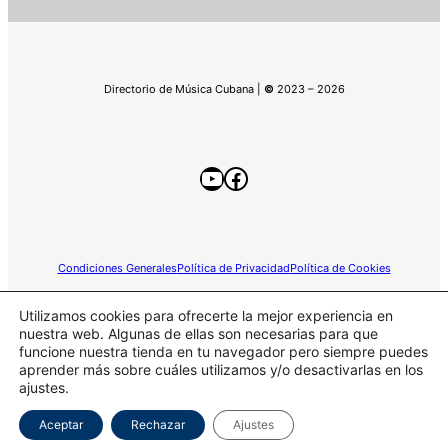
Directorio de Música Cubana |
©
2023 – 2026
YouTube
Facebook
Condiciones Generales
Política de Privacidad
Política de Cookies
Utilizamos cookies para ofrecerte la mejor experiencia en
nuestra web. Algunas de ellas son necesarias para que
funcione nuestra tienda en tu navegador pero siempre puedes
Este sitio web participa en el programa de Afiliados de
aprender más sobre cuáles utilizamos y/o desactivarlas en los
Amazon.
ajustes.
Aceptar
Rechazar
Ajustes