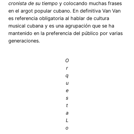
cronista de su tiempo
y colocando muchas frases
en el argot popular cubano. En definitiva Van Van
es referencia obligatoria al hablar de cultura
musical cubana y es una agrupación que se ha
mantenido en la preferencia del público por varias
generaciones.
O
r
q
u
e
s
t
a
L
o