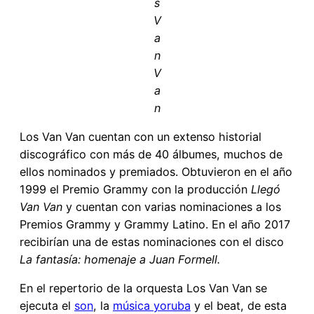
s
V
a
n
V
a
n
Los Van Van cuentan con un extenso historial
discográfico con más de 40 álbumes, muchos de
ellos nominados y premiados. Obtuvieron en el año
1999 el Premio Grammy con la producción
Llegó
Van Van
y cuentan con varias nominaciones a los
Premios Grammy y Grammy Latino. En el año 2017
recibirían una de estas nominaciones con el disco
La fantasía: homenaje a Juan Formell.
En el repertorio de la orquesta Los Van Van se
ejecuta el
son
, la
música yoruba
y el beat, de esta