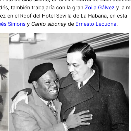
dés, también trabajaría con la gran
Zoila Gálvez
y la mí
vez en el Roof del Hotel Sevilla de La Habana, en esta
sés Simons
y
Canto siboney
de
Ernesto Lecuona
.