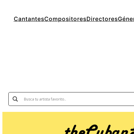
Cantantes
Compositores
Directores
Géne