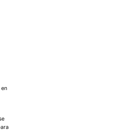
 en
o
se
para