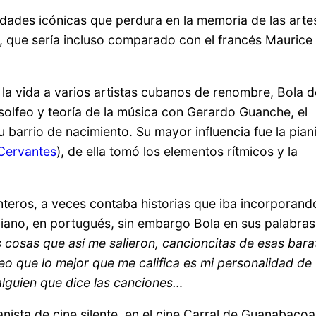
idades icónicas que perdura en la memoria de las arte
que sería incluso comparado con el francés Maurice
la vida a varios artistas cubanos de renombre, Bola d
 solfeo y teoría de la música con Gerardo Guanche, el
 barrio de nacimiento. Su mayor influencia fue la pian
 Cervantes
), de ella tomó los elementos rítmicos y la
enteros, a veces contaba historias que iba incorporand
aliano, en portugués, sin embargo Bola en sus palabras
s cosas que así me salieron, cancioncitas de esas bara
o que lo mejor que me califica es mi personalidad de
alguien que dice las canciones…
nista de cine silente, en el cine Carral de Guanabacoa