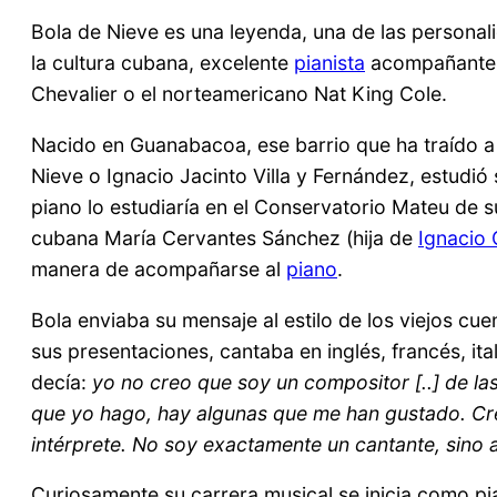
Bola de Nieve es una leyenda, una de las personal
la cultura cubana, excelente
pianista
acompañante, 
Chevalier o el norteamericano Nat King Cole.
Nacido en Guanabacoa, ese barrio que ha traído a 
Nieve o Ignacio Jacinto Villa y Fernández, estudió
piano lo estudiaría en el Conservatorio Mateu de su
cubana María Cervantes Sánchez (hija de
Ignacio
manera de acompañarse al
piano
.
Bola enviaba su mensaje al estilo de los viejos cu
sus presentaciones, cantaba en inglés, francés, it
decía:
yo no creo que soy un compositor [..] de la
que yo hago, hay algunas que me han gustado. Cre
intérprete. No soy exactamente un cantante, sino 
Curiosamente su carrera musical se inicia como pia