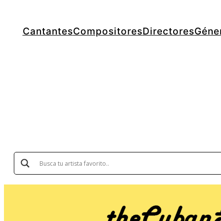
Cantantes
Compositores
Directores
Géne