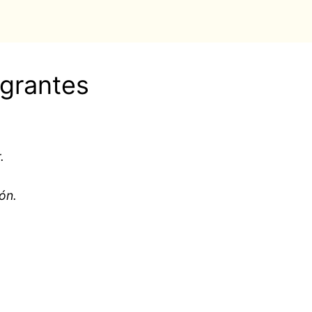
egrantes
.
ón.