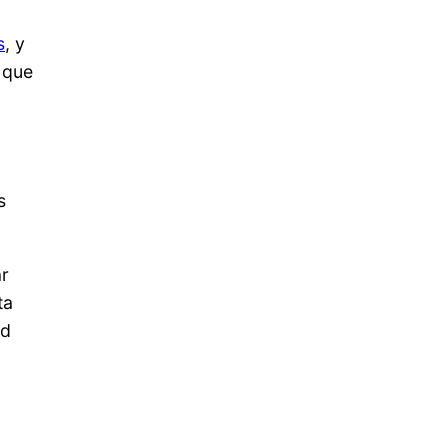
s
, y
 que
s
ar
ta
ad