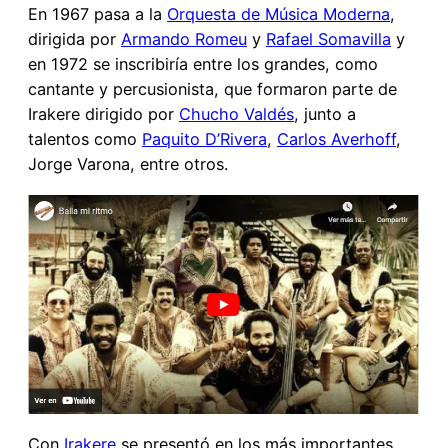
En 1967 pasa a la
Orquesta de Música Moderna
,
dirigida por
Armando Romeu
y
Rafael Somavilla
y
en 1972 se inscribiría entre los grandes, como
cantante y percusionista, que formaron parte de
Irakere dirigido por
Chucho Valdés
, junto a
talentos como
Paquito D’Rivera
,
Carlos Averhoff
,
Jorge Varona, entre otros.
Con
Irakere
se presentó en los más importantes