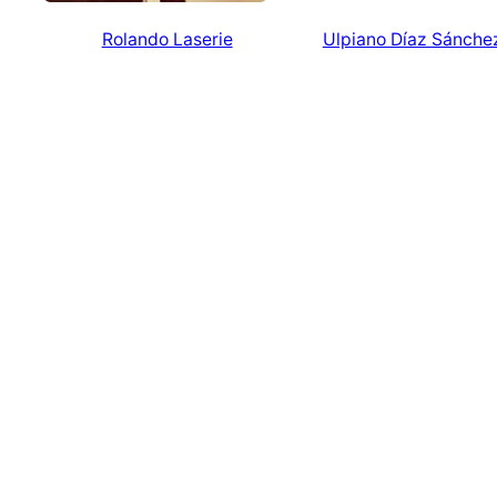
Rolando Laserie
Ulpiano Díaz Sánche