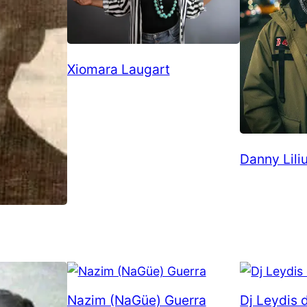
Xiomara Laugart
Danny Lili
Nazim (NaGüe) Guerra
Dj Leydis 