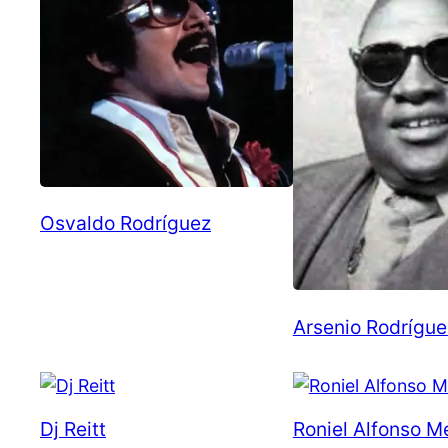
Osvaldo Rodríguez
Arsenio Rodrígue
Dj Reitt
Roniel Alfonso Me