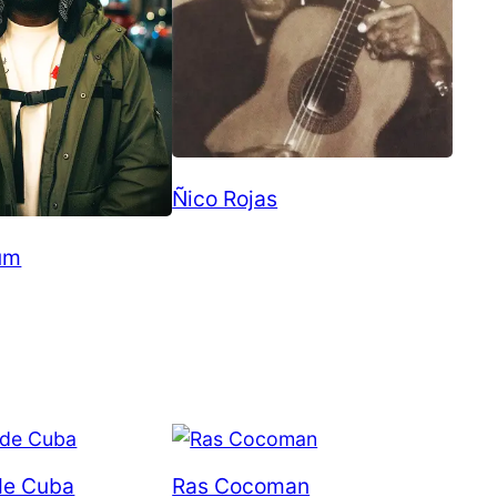
Ñico Rojas
um
de Cuba
Ras Cocoman