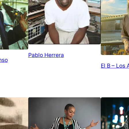
Pablo Herrera
nso
El B – Los