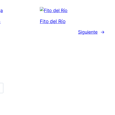
a
Fito del Río
Siguiente
→