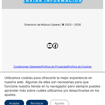
ENVIAR INFORMACIÓN
Directorio de Música Cubana |
©
2023 – 2026
YouTube
Facebook
Condiciones Generales
Política de Privacidad
Política de Cookies
Utilizamos cookies para ofrecerte la mejor experiencia en
nuestra web. Algunas de ellas son necesarias para que
funcione nuestra tienda en tu navegador pero siempre puedes
Este sitio web participa en el programa de Afiliados de
aprender más sobre cuáles utilizamos y/o desactivarlas en los
Amazon.
ajustes.
Aceptar
Rechazar
Ajustes