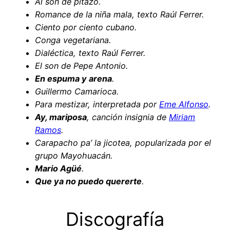
Al son de pitazo.
Romance de la niña mala,
texto Raúl Ferrer
.
Ciento por ciento cubano.
Conga vegetariana.
Dialéctica, texto Raúl Ferrer.
El son de Pepe Antonio.
En espuma y arena
.
Guillermo Camarioca.
Para mestizar, interpretada por
Eme Alfonso
.
Ay, mariposa
, canción insignia de
Miriam
Ramos
.
Carapacho pa’ la jicotea, popularizada por el
grupo Mayohuacán.
Mario Agüé
.
Que ya no puedo quererte
.
Discografía