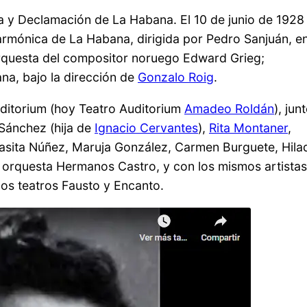
a y Declamación de La Habana. El 10 de junio de 1928
armónica de La Habana, dirigida por Pedro Sanjuán, en
questa del compositor noruego Edward Grieg;
na, bajo la dirección de
Gonzalo Roig
.
Auditorium (hoy Teatro Auditorium
Amadeo Roldán
), jun
 Sánchez (hija de
Ignacio Cervantes
),
Rita Montaner
,
masita Núñez, Maruja González, Carmen Burguete, Hila
a orquesta Hermanos Castro, y con los mismos artistas
os teatros Fausto y Encanto.