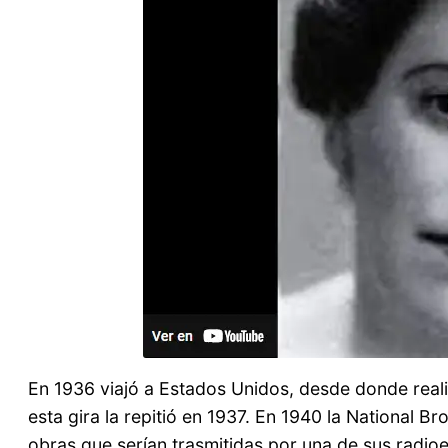
En 1936 viajó a Estados Unidos, desde donde reali
esta gira la repitió en 1937. En 1940 la National 
obras que serían trasmitidas por una de sus radio