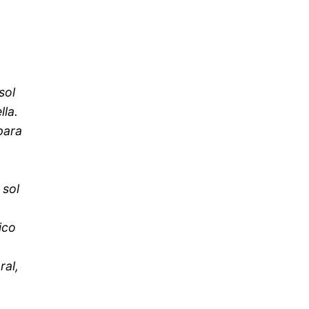
sol
lla.
para
 sol
ico
ral,