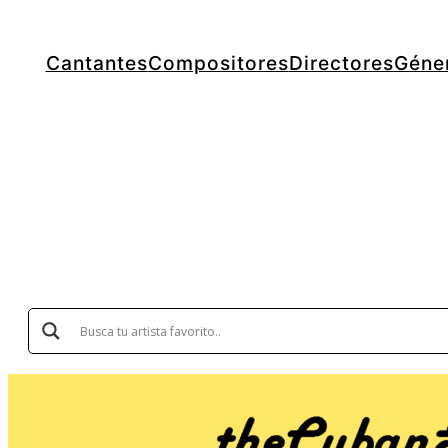
Cantantes
Compositores
Directores
Géne