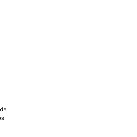
 de
os