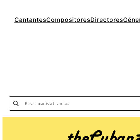
Cantantes
Compositores
Directores
Géne