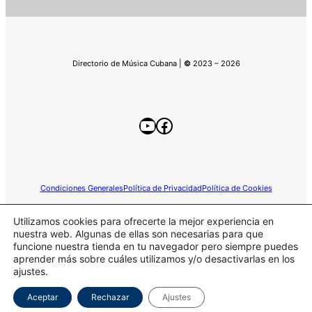
Directorio de Música Cubana |
©
2023 – 2026
YouTube
Facebook
Condiciones Generales
Política de Privacidad
Política de Cookies
Utilizamos cookies para ofrecerte la mejor experiencia en
nuestra web. Algunas de ellas son necesarias para que
funcione nuestra tienda en tu navegador pero siempre puedes
Este sitio web participa en el programa de Afiliados de
aprender más sobre cuáles utilizamos y/o desactivarlas en los
Amazon.
ajustes.
Aceptar
Rechazar
Ajustes