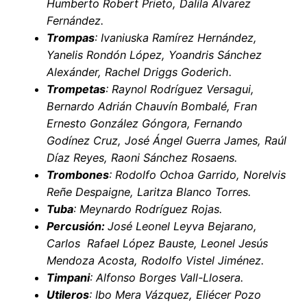
Humberto Robert Prieto, Dalila Álvarez
Fernández.
Trompas
: Ivaniuska Ramírez Hernández,
Yanelis Rondón López, Yoandris Sánchez
Alexánder, Rachel Driggs Goderich.
Trompetas
: Raynol Rodríguez Versagui,
Bernardo Adrián Chauvín Bombalé, Fran
Ernesto González Góngora, Fernando
Godínez Cruz, José Ángel Guerra James, Raúl
Díaz Reyes, Raoni Sánchez Rosaens.
Trombones
: Rodolfo Ochoa Garrido, Norelvis
Reñe Despaigne, Laritza Blanco Torres.
Tuba
: Meynardo Rodríguez Rojas.
Percusión:
José Leonel Leyva Bejarano,
Carlos Rafael López Bauste, Leonel Jesús
Mendoza Acosta, Rodolfo Vistel Jiménez.
Timpani
: Alfonso Borges Vall-Llosera.
Utileros
: Ibo Mera Vázquez, Eliécer Pozo