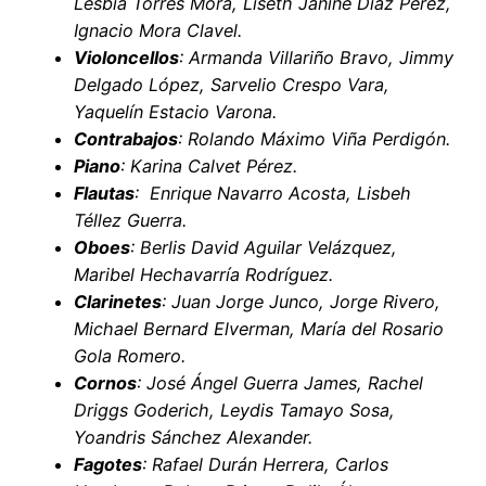
Lesbia Torres Mora, Liseth Janine Díaz Pérez,
Ignacio Mora Clavel.
Violoncellos
: Armanda Villariño Bravo, Jimmy
Delgado López, Sarvelio Crespo Vara,
Yaquelín Estacio Varona.
Contrabajos
: Rolando Máximo Viña Perdigón.
Piano
: Karina Calvet Pérez.
Flautas
: Enrique Navarro Acosta, Lisbeh
Téllez Guerra.
Oboes
: Berlis David Aguilar Velázquez,
Maribel Hechavarría Rodríguez.
Clarinetes
: Juan Jorge Junco, Jorge Rivero,
Michael Bernard Elverman, María del Rosario
Gola Romero.
Cornos
: José Ángel Guerra James, Rachel
Driggs Goderich, Leydis Tamayo Sosa,
Yoandris Sánchez Alexander.
Fagotes
: Rafael Durán Herrera, Carlos