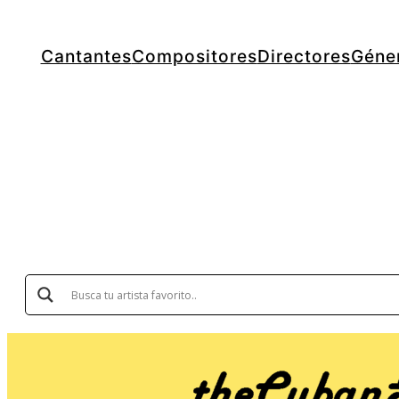
Cantantes
Compositores
Directores
Géne