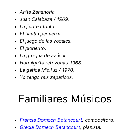
Anita Zanahoria
.
Juan Calabaza / 1969
.
La jicotea tonta
.
El flautín pequeñín
.
El juego de las vocales
.
El pionerito
.
La guagua de azúcar
.
Hormiguita retozona / 1968
.
La gatica Micifuz / 1970
.
Yo tengo mis zapaticos.
Familiares Músicos
Francia Domech Betancourt
, compositora.
Grecia Domech Betancourt
, pianista.