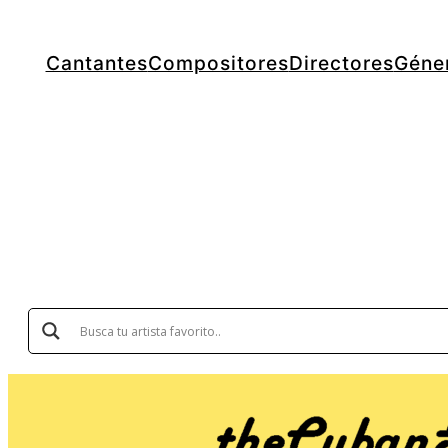
Cantantes
Compositores
Directores
Géne