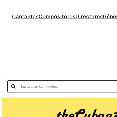
Cantantes
Compositores
Directores
Géne