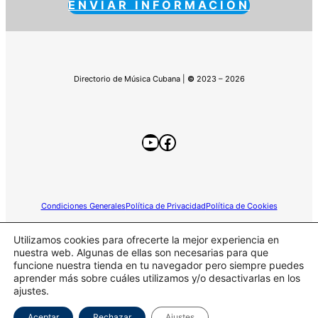
ENVIAR INFORMACIÓN
Directorio de Música Cubana |
©
2023 – 2026
YouTube
Facebook
Condiciones Generales
Política de Privacidad
Política de Cookies
Utilizamos cookies para ofrecerte la mejor experiencia en
nuestra web. Algunas de ellas son necesarias para que
funcione nuestra tienda en tu navegador pero siempre puedes
Este sitio web participa en el programa de Afiliados de
aprender más sobre cuáles utilizamos y/o desactivarlas en los
Amazon.
ajustes.
Aceptar
Rechazar
Ajustes