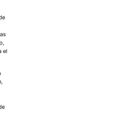
de
ras
o,
 el
a
n,
de