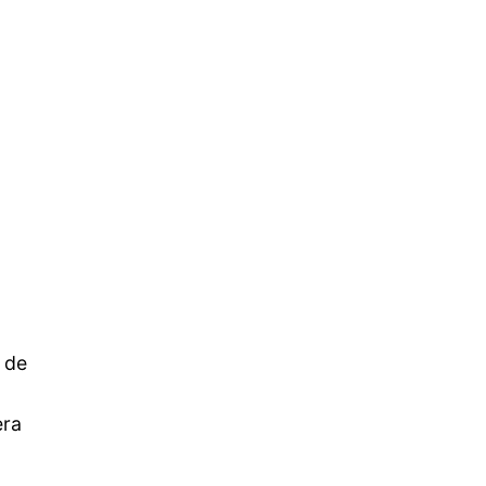
 de
era