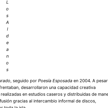
L
o
s
A
l
d
e
a
n
o
s
urado
, seguido por
Poesía Esposada
en 2004. A pesar
frentaban, desarrollaron una capacidad creativa
realizadas en estudios caseros y distribuidas de man
fusión gracias al intercambio informal de discos,
 toda la isla.